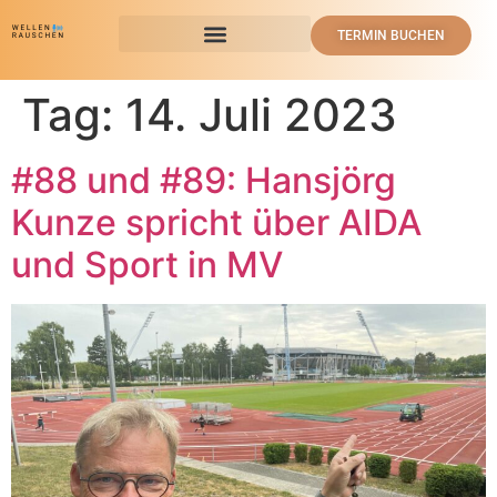
TERMIN BUCHEN
Tag:
14. Juli 2023
#88 und #89: Hansjörg
Kunze spricht über AIDA
und Sport in MV