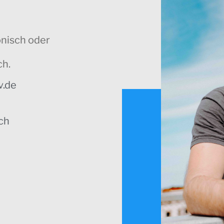
onisch oder
ch.
v.de
ch