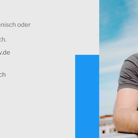
onisch oder
ch.
v.de
ch