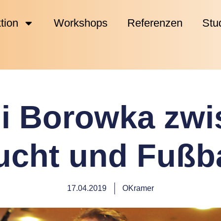
tion
Workshops
Referenzen
Stu
li Borowka zw
ucht und Fußba
17.04.2019
OKramer