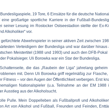
Bundesligaspiele, 19 Tore, 6 Einsätze für die deutsche Nation
 eine großartige sportliche Karriere in der Fußball-Bundesli
i seiner Lesung im Rostocker Ostseestadion stellte der Ex-Kic
d Alkoholiker“ vor.
gefürchtete Abwehrspieler in seiner aktiven Zeit zwischen 198
ärtesten Verteidigern der Bundesliga und war darüber hinaus 
tschen Meistertitel (1988 und 1993) und auch den DFB-Pokal
er Pokalsieger. Uli Borowka war ein Star der Bundesliga.
 Schattenseite, die das „Raubein der Liga“ jahrelang geheim
oblemen mit. Denn Uli Borowka griff regelmäßig zur Flasche,
r Fitness – vor den Augen der Öffentlichkeit verbergen. Erst k
emaligen Nationalspieler (u.a. Teilnahme an der EM 1988 
der Ausstieg aus der Alkoholsucht.
lle Pulle. Mein Doppelleben als Fußballprofi und Alkoholiker“
sen Art von Alkohol und Fußball, Freunden und Feinden, Entt