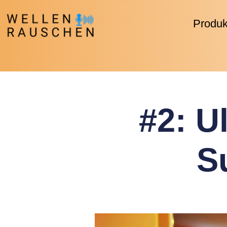
Produk
#2: U
S