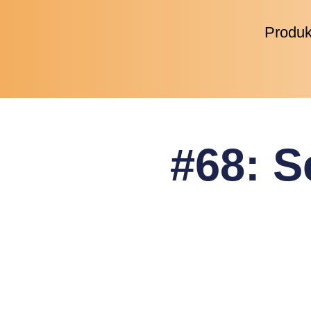
Produk
#68: S