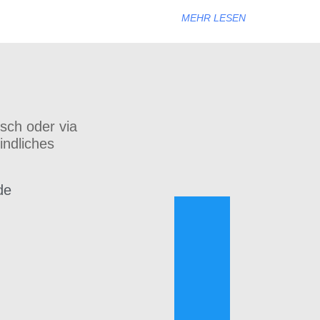
MEHR LESEN
isch oder via
indliches
de
h