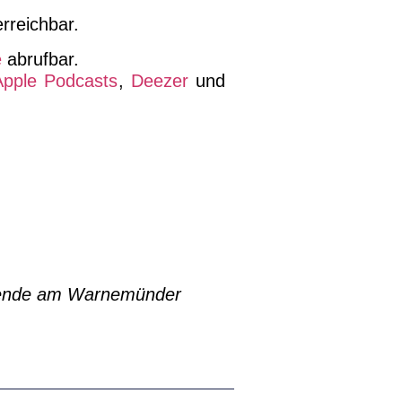
rreichbar.
e
abrufbar.
Apple Podcasts
,
Deezer
und
enende am Warnemünder