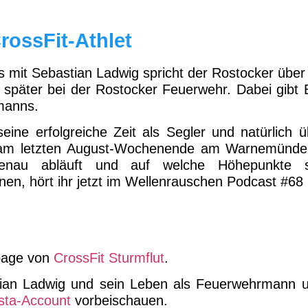
rossFit-Athlet
s mit Sebastian Ladwig spricht der Rostocker über 
 später bei der Rostocker Feuerwehr. Dabei gibt 
manns.
ine erfolgreiche Zeit als Segler und natürlich ü
t am letzten August-Wochenende am Warnemünder
enau abläuft und auf welche Höhepunkte si
en, hört ihr jetzt im Wellenrauschen Podcast #68 
page von
CrossFit Sturmflut
.
an Ladwig und sein Leben als Feuerwehrmann un
sta-Account
vorbeischauen.