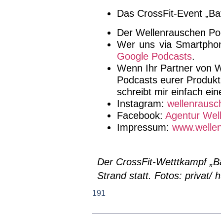
Das CrossFit-Event „Bat
Der Wellenrauschen Pod
Wer uns via Smartphone
Google Podcasts
.
Wenn Ihr Partner von W
Podcasts eurer Produkt
schreibt mir einfach ei
Instagram:
wellenraus
Facebook:
Agentur Wel
Impressum:
www.welle
Der CrossFit-Wetttkampf „
Strand statt. Fotos: privat/
191