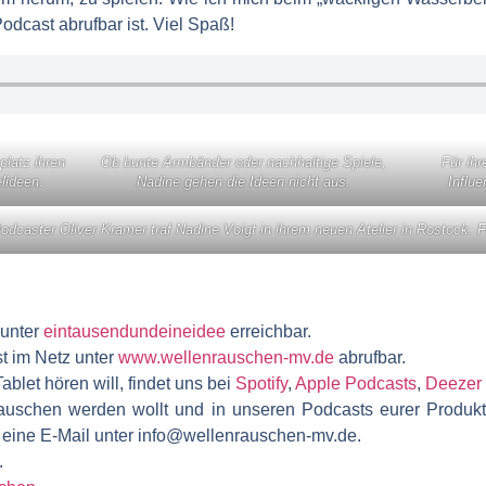
odcast abrufbar ist. Viel Spaß!
platz ihren
Ob bunte Armbänder oder nachhaltige Spiele,
Für ihr
lideen.
Nadine gehen die Ideen nicht aus.
Influe
dcaster Oliver Kramer traf Nadine Voigt in ihrem neuen Atelier in Rostock. 
 unter
eintausendundeineidee
erreichbar.
t im Netz unter
www.wellenrauschen-mv.de
abrufbar.
blet hören will, findet uns bei
Spotify
,
Apple Podcasts
,
Deezer
auschen werden wollt und in unseren Podcasts eurer Produkt
ch eine E-Mail unter info@wellenrauschen-mv.de.
.