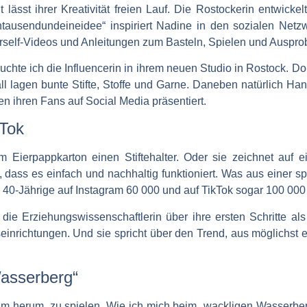
 lässt ihrer Kreativität freien Lauf. Die Rostockerin entwick
tausendundeineidee“ inspiriert Nadine in den sozialen Netz
ourself-Videos und Anleitungen zum Basteln, Spielen und Auspro
hte ich die Influencerin in ihrem neuen Studio in Rostock. Do
all lagen bunte Stifte, Stoffe und Garne. Daneben natürlich Han
en ihren Fans auf Social Media präsentiert.
kTok
 Eierpappkarton einen Stiftehalter. Oder sie zeichnet auf e
 dass es einfach und nachhaltig funktioniert. Was aus einer s
die 40-Jährige auf Instagram 60 000 und auf TikTok sogar 100 000
ie Erziehungswissenschaftlerin über ihre ersten Schritte als
einrichtungen. Und sie spricht über den Trend, aus möglichst e
Wasserberg“
um herum, zu spielen. Wie ich mich beim „wackligen Wasserberg