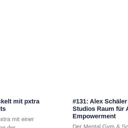
kelt mit pxtra
#131: Alex Schäler
ts
Studios Raum für 
Empowerment
xtra mit einer
Der Mental Gym & Sou
ung der