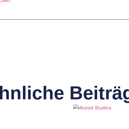
schen
.
hnliche Beiträ