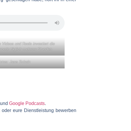
e Videos und Reels investiert die
ncerin täglich mehrere Stunden.
Fotos: Jens Scholz
und
Google Podcasts
.
 oder eure Dienstleistung bewerben