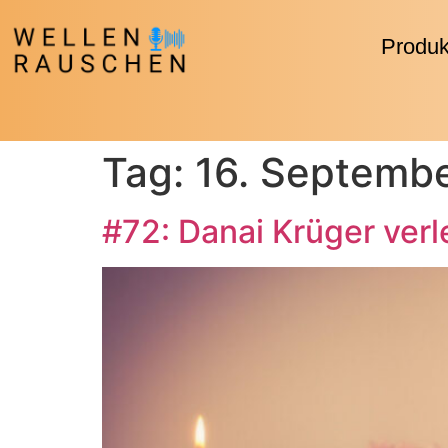
Produk
Tag:
16. Septemb
#72: Danai Krüger ver