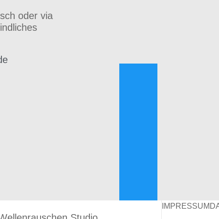
isch oder via
indliches
de
h
IMPRESSUM
D
Wellenrauschen Studio